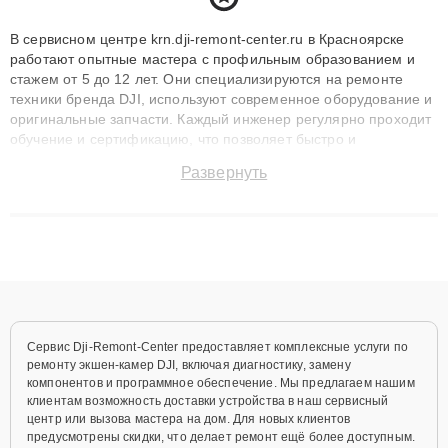
В сервисном центре krn.dji-remont-center.ru в Красноярске
работают опытные мастера с профильным образованием и
стажем от 5 до 12 лет. Они специализируются на ремонте
техники бренда DJI, используют современное оборудование и
оригинальные запчасти. Каждый инженер регулярно проходит
обучение и сертификацию, что позволяет быстро и
точноdiagnostikировать поломки и восстанавливать технику с
Развернуть
сохранением гарантии до 3 лет. Наши мастера решают
сложные случаи: от замены матриц и материнских плат до
ремонта после залития и восстановления данных. Благодаря
высокой квалификации и ответственному подходу клиенты
получают быстрый, качественный ремонт и понятные
объяснения по результатам диагностики.
Сервис Dji-Remont-Center предоставляет комплексные услуги по
ремонту экшен-камер DJI, включая диагностику, замену
компонентов и программное обеспечение. Мы предлагаем нашим
клиентам возможность доставки устройства в наш сервисный
центр или вызова мастера на дом. Для новых клиентов
предусмотрены скидки, что делает ремонт ещё более доступным.