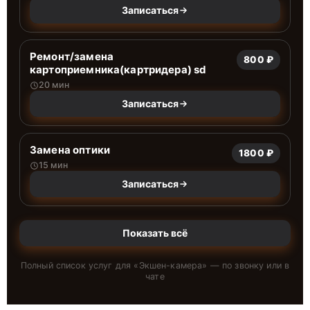
Записаться
Ремонт/замена
800 ₽
картоприемника(картридера) sd
20 мин
Записаться
Замена оптики
1800 ₽
15 мин
Записаться
Показать всё
Полный список услуг для «
Экшен-камера
» — по звонку или в
чате