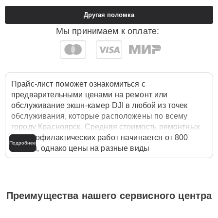
Другая поломка
Мы принимаем к оплате:
Прайс-лист поможет ознакомиться с
предварительными ценами на ремонт или
обслуживание экшн-камер DJI в любой из точек
обслуживания, которые расположены по всему
городу Красноярск. Средняя стоимость ремонтных
или профилактических работ начинается от 800
Подробнее
рублей, однако цены на разные виды
комплектующих могут различаться. Полную
стоимость работ с учётом запчастей или расходных
материалов необходимо уточнять со специалистом
службы заботы о клиентах. Для расчета итоговой
Преимущества нашего сервисного центра
стоимости ремонта экшн-камеры достаточно
позвонить по телефону горячей линии
+7 (391) 216-