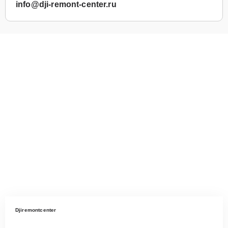
info@dji-remont-center.ru
Djiremontcenter