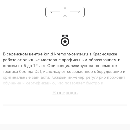
В сервисном центре krn.dji-remont-center.ru в Красноярске
работают опытные мастера с профильным образованием и
стажем от 5 до 12 лет. Они специализируются на ремонте
техники бренда DJI, используют современное оборудование и
оригинальные запчасти. Каждый инженер регулярно проходит
обучение и сертификацию, что позволяет быстро и
точноdiagnostikировать поломки и восстанавливать технику с
Развернуть
сохранением гарантии до 3 лет. Наши мастера решают
сложные случаи: от замены матриц и материнских плат до
ремонта после залития и восстановления данных. Благодаря
высокой квалификации и ответственному подходу клиенты
получают быстрый, качественный ремонт и понятные
объяснения по результатам диагностики.