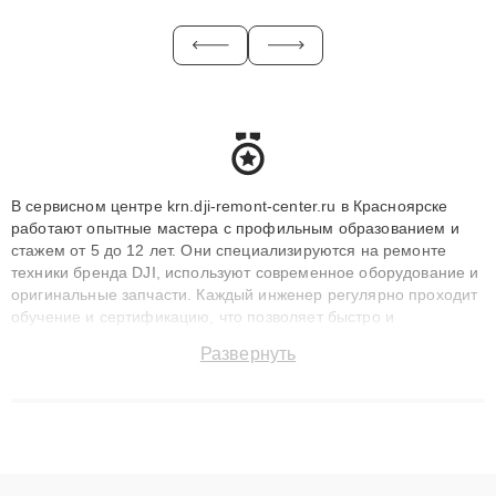
В сервисном центре krn.dji-remont-center.ru в Красноярске
работают опытные мастера с профильным образованием и
стажем от 5 до 12 лет. Они специализируются на ремонте
техники бренда DJI, используют современное оборудование и
оригинальные запчасти. Каждый инженер регулярно проходит
обучение и сертификацию, что позволяет быстро и
точноdiagnostikировать поломки и восстанавливать технику с
Развернуть
сохранением гарантии до 3 лет. Наши мастера решают
сложные случаи: от замены матриц и материнских плат до
ремонта после залития и восстановления данных. Благодаря
высокой квалификации и ответственному подходу клиенты
получают быстрый, качественный ремонт и понятные
объяснения по результатам диагностики.