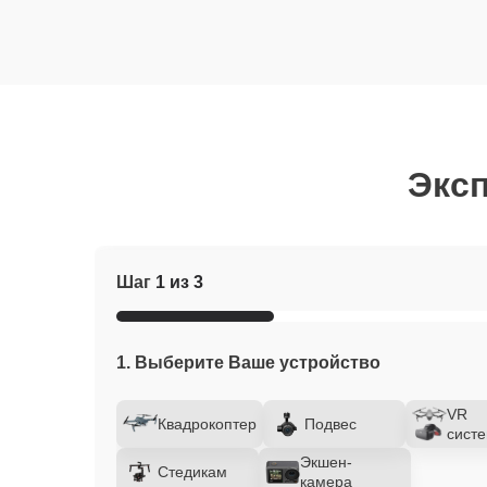
Эксп
Шаг
1 из 3
1. Выберите Ваше устройство
VR
Квадрокоптер
Подвес
сист
Экшен-
Стедикам
камера