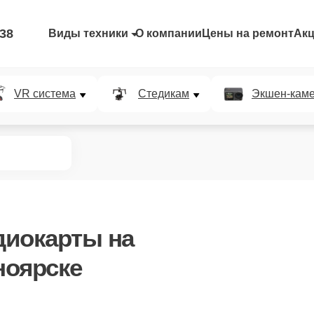
-38
Виды техники
О компании
Цены на ремонт
Ак
VR система
Стедикам
Экшен-кам
диокарты
на
ноярске