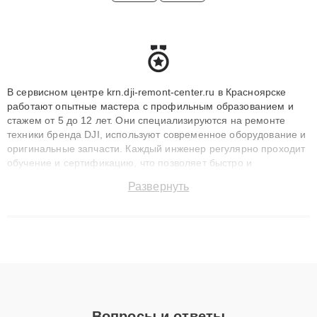
В сервисном центре krn.dji-remont-center.ru в Красноярске
работают опытные мастера с профильным образованием и
стажем от 5 до 12 лет. Они специализируются на ремонте
техники бренда DJI, используют современное оборудование и
оригинальные запчасти. Каждый инженер регулярно проходит
обучение и сертификацию, что позволяет быстро и
точноdiagnostikировать поломки и восстанавливать технику с
Развернуть
сохранением гарантии до 3 лет. Наши мастера решают
сложные случаи: от замены матриц и материнских плат до
ремонта после залития и восстановления данных. Благодаря
высокой квалификации и ответственному подходу клиенты
получают быстрый, качественный ремонт и понятные
объяснения по результатам диагностики.
Вопросы и ответы