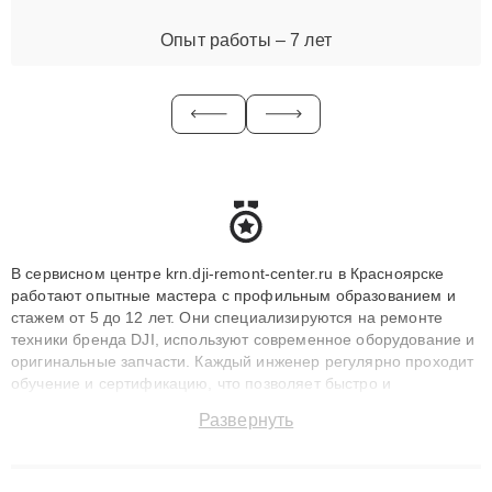
Опыт работы – 7 лет
В сервисном центре krn.dji-remont-center.ru в Красноярске
работают опытные мастера с профильным образованием и
стажем от 5 до 12 лет. Они специализируются на ремонте
техники бренда DJI, используют современное оборудование и
оригинальные запчасти. Каждый инженер регулярно проходит
обучение и сертификацию, что позволяет быстро и
точноdiagnostikировать поломки и восстанавливать технику с
Развернуть
сохранением гарантии до 3 лет. Наши мастера решают
сложные случаи: от замены матриц и материнских плат до
ремонта после залития и восстановления данных. Благодаря