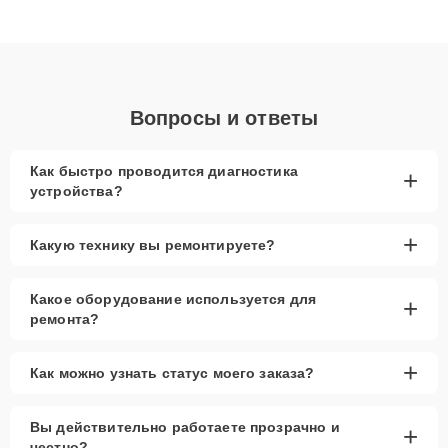
высокой квалификации и ответственному подходу клиенты
получают быстрый, качественный ремонт и понятные
объяснения по результатам диагностики.
Вопросы и ответы
Как быстро проводится диагностика
+
устройства?
+
Какую технику вы ремонтируете?
Какое оборудование используется для
+
ремонта?
+
Как можно узнать статус моего заказа?
Вы действительно работаете прозрачно и
+
честно?