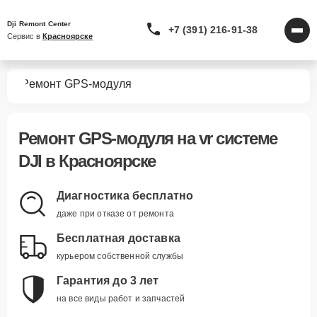
Dji Remont Center
+7 (391) 216-91-38
Сервис в 
Красноярске
тем
Ремонт GPS-модуля
Ремонт GPS-модуля
на vr системе
DJI в Красноярске
Диагностика бесплатно
даже при отказе от ремонта
Бесплатная доставка
курьером собственной службы
Гарантия до 3 лет
на все виды работ и запчастей